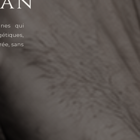
ian
nnes qui
gétiques,
rée, sans