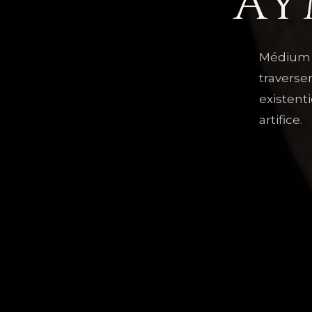
Ay
Médium 
traverse
existent
artifice.