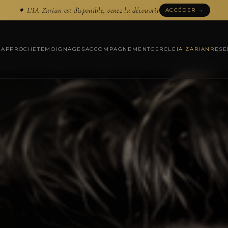
✦ L'IA Zarian est disponible, venez la découvrir
ACCÉDER →
N
APPROCHE
TÉMOIGNAGES
ACCOMPAGNEMENT
CERCLE
IA ZARIAN
RÉSE