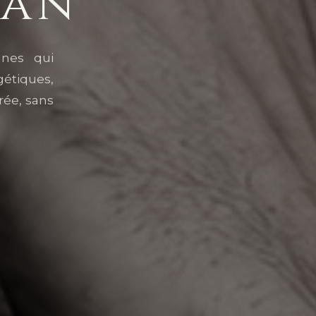
ian
nnes qui
gétiques,
rée, sans