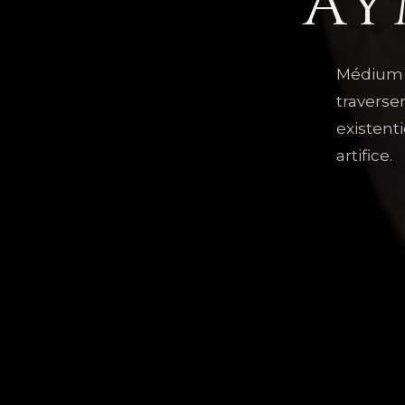
Ay
Médium 
traverse
existent
artifice.