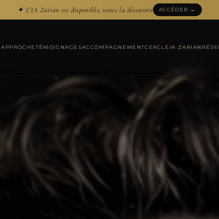
✦ L'IA Zarian est disponible, venez la découvrir
ACCÉDER →
N
APPROCHE
TÉMOIGNAGES
ACCOMPAGNEMENT
CERCLE
IA ZARIAN
RÉSE