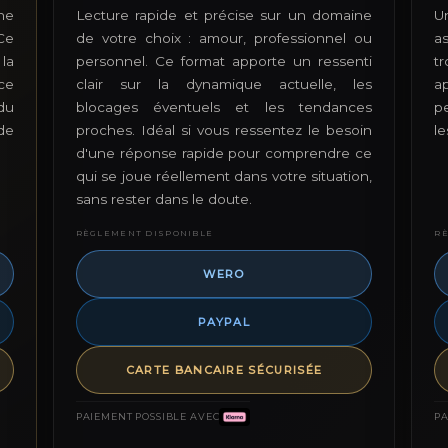
ne
Lecture rapide et précise sur un domaine
U
Ce
de votre choix : amour, professionnel ou
a
la
personnel. Ce format apporte un ressenti
t
ce
clair sur la dynamique actuelle, les
a
du
blocages éventuels et les tendances
p
de
proches. Idéal si vous ressentez le besoin
l
d'une réponse rapide pour comprendre ce
qui se joue réellement dans votre situation,
sans rester dans le doute.
RÈGLEMENT DISPONIBLE
R
WERO
PAYPAL
CARTE BANCAIRE SÉCURISÉE
PAIEMENT POSSIBLE AVEC
PA