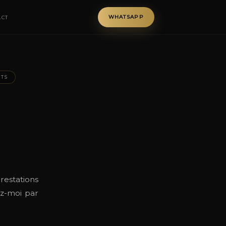
WHATSAPP
ACT
NTS
estations
ez-moi par