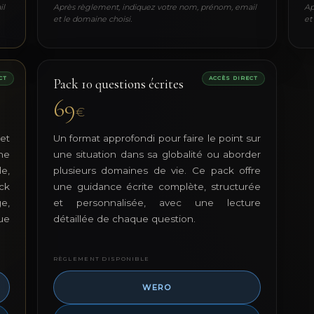
il
Après règlement, indiquez votre nom, prénom, email
Ap
et le domaine choisi.
et
CT
ACCÈS DIRECT
Pack 10 questions écrites
69
€
et
Un format approfondi pour faire le point sur
ne
une situation dans sa globalité ou aborder
e,
plusieurs domaines de vie. Ce pack offre
ck
une guidance écrite complète, structurée
e,
et personnalisée, avec une lecture
ue
détaillée de chaque question.
RÈGLEMENT DISPONIBLE
WERO