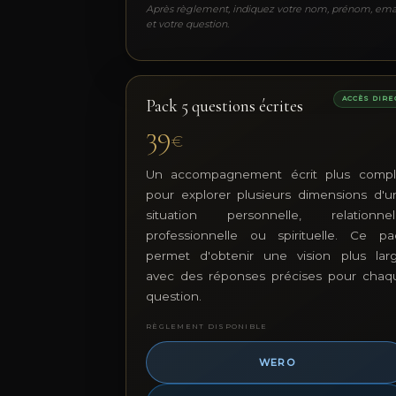
Après règlement, indiquez votre nom, prénom, ema
et votre question.
ACCÈS DIRE
Pack 5 questions écrites
39
€
Un accompagnement écrit plus compl
pour explorer plusieurs dimensions d'u
situation personnelle, relationnell
professionnelle ou spirituelle. Ce pa
permet d'obtenir une vision plus larg
avec des réponses précises pour chaq
question.
RÈGLEMENT DISPONIBLE
WERO