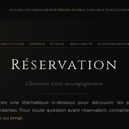
ACCUEIL
ACCOMPAGNEMENT
RÉSERVATION
IA ZARIAN
LE CERCLE
CONT
ONSULTATIONS · ÉNERGIE · RITUELS · MÉDIUMNITÉ · ACCOMPAGNEME
Réservation
Choisissez votre accompagnement
nnez une thématique ci-dessous pour découvrir les pr
dantes. Pour toute question avant réservation, contact
p
ou
email
.